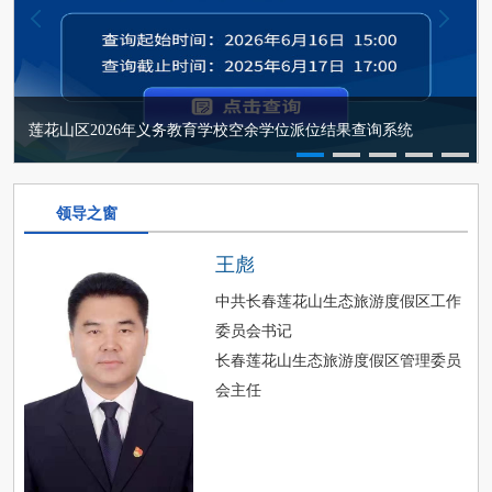
莲花山度假区学习传达全市上半年高质量发展讲评会精神
莲花山区2026年义务教育学校空余学位派位结果查询系统
1
2
3
4
5
领导之窗
王彪
中共长春莲花山生态旅游度假区工作
委员会书记
长春莲花山生态旅游度假区管理委员
会主任