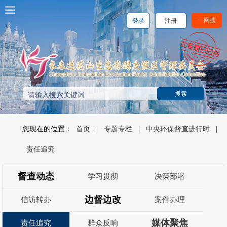
一网搜
登录
注册
您现在的位置：
首页
|
专题专栏
|
中央环保督查进行时
|
责任追究
督查动态
学习贯彻
决策部署
边督边改
信访转办
案件办理
媒体聚焦
责任追究
群众反响