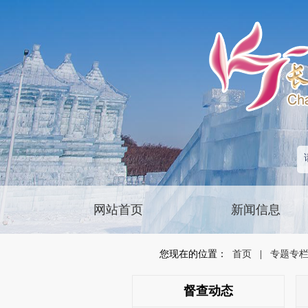
网站首页
新闻信息
您现在的位置：
首页
|
专题专
督查动态