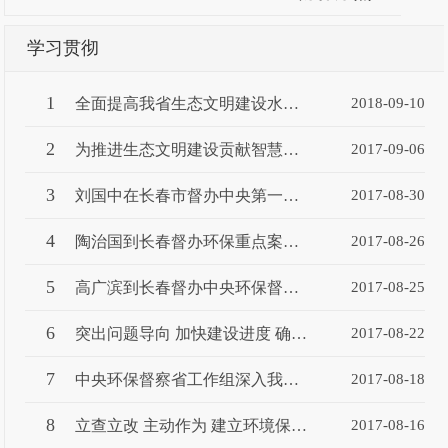
学习贯彻
1
全面提高我省生态文明建设水平 马俊清到双阳区督办重点移交案...
2018-09-10
2
为推进生态文明建设贡献智慧力量 黄燕明来长进行环保宣讲
2017-09-06
3
刘国中在长春市督办中央第一环保督察组交办重点案件时强调 坚...
2017-08-30
4
陶治国到长春督办环保重点案件时强调 以实际成效赢得群众真心...
2017-08-26
5
高广滨到长春督办中央环保督察组移交案件
2017-08-25
6
突出问题导向 加快建设进度 确保伊通河中段治理工程按期完工
2017-08-22
7
中央环保督察省工作组深入我市现场督办指导工作
2017-08-18
8
立查立改 主动作为 建立环境保护长效机制 ——访市畜牧局局长...
2017-08-16