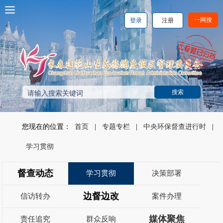
一网搜
登录
注册
您现在的位置：
首页
|
专题专栏
|
中央环保督查进行时
|
学习贯彻
督查动态
学习贯彻
决策部署
边督边改
信访转办
案件办理
媒体聚焦
责任追究
群众反响