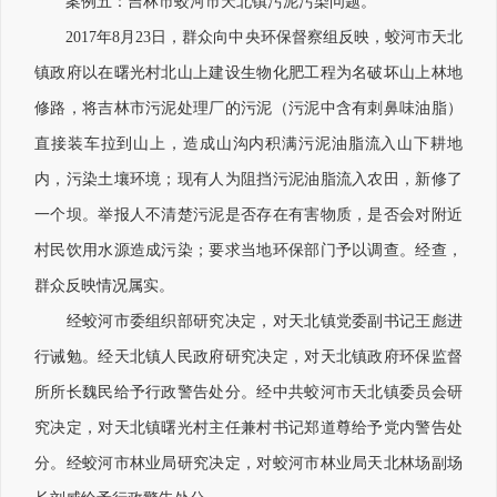
案例五：吉林市蛟河市天北镇污泥污染问题。
2017年8月23日，群众向中央环保督察组反映，蛟河市天北
镇政府以在曙光村北山上建设生物化肥工程为名破坏山上林地
修路，将吉林市污泥处理厂的污泥（污泥中含有刺鼻味油脂）
直接装车拉到山上，造成山沟内积满污泥油脂流入山下耕地
内，污染土壤环境；现有人为阻挡污泥油脂流入农田，新修了
一个坝。举报人不清楚污泥是否存在有害物质，是否会对附近
村民饮用水源造成污染；要求当地环保部门予以调查。经查，
群众反映情况属实。
经蛟河市委组织部研究决定，对天北镇党委副书记王彪进
行诫勉。经天北镇人民政府研究决定，对天北镇政府环保监督
所所长魏民给予行政警告处分。经中共蛟河市天北镇委员会研
究决定，对天北镇曙光村主任兼村书记郑道尊给予党内警告处
分。经蛟河市林业局研究决定，对蛟河市林业局天北林场副场