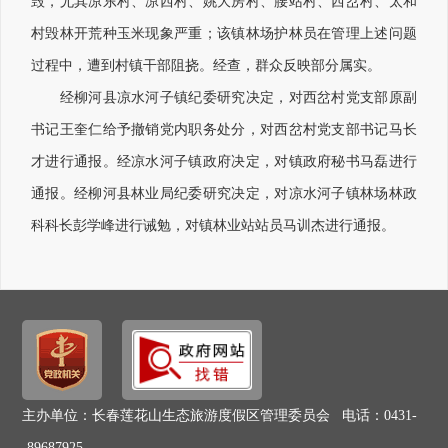
毁，尤其凉东村、凉西村、姚大房村、腰站村、西岔村、太和
村毁林开荒种玉米现象严重；该镇林场护林员在管理上述问题
过程中，遭到村镇干部阻挠。经查，群众反映部分属实。
经柳河县凉水河子镇纪委研究决定，对西岔村党支部原副
书记王奎仁给予撤销党内职务处分，对西岔村党支部书记马长
才进行通报。经凉水河子镇政府决定，对镇政府秘书马磊进行
通报。经柳河县林业局纪委研究决定，对凉水河子镇林场林政
科科长彭学峰进行诫勉，对镇林业站站员马训杰进行通报。
主办单位：长春莲花山生态旅游度假区管理委员会 电话：0431-
-89687925