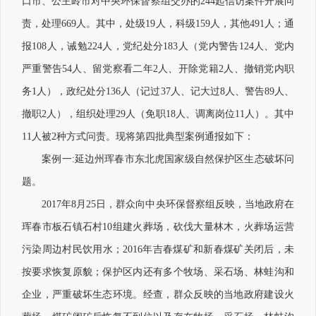
口市、公主岭市对中央环保督察组交办的244起信访案件开展问
责，处理669人。其中，处级19人，科级159人，其他491人；通
报108人，诫勉224人，党纪处分183人（党内警告124人、党内
严重警告54人、留党察看二年2人、开除党籍2人、撤销党内职
务1人），政纪处分136人（记过37人、记大过8人、警告89人、
撤职2人），组织处理29人（免职18人、调离岗位11人）。其中
11人被2种方式问责。现将第四批典型案例通报如下：
案例一:延边州珲春市东北虎国家级自然保护区生态破坏问
题。
2017年8月25日，群众向中央环保督察组反映，当地政府在
珲春市板石镇石村10组建火葬场，砍伐大量林木，火葬场运营
污染周边村民饮用水；2016年吉春煤矿和新春煤矿关闭后，未
按要求恢复原貌；保护区内还有多个牧场、采石场、林蛙沟和
企业，严重破坏生态环境。经查，群众反映的当地政府建设火