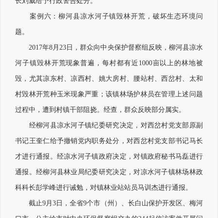
长刘威给予行政警告处分。
案例六：柳河县凉水河子镇毁林开荒，破坏生态环境问
题。
2017年8月23日，群众向中央保护督察组反映，柳河县凉水
河子镇毁林开荒现象普遍，每村都有近1000亩以上的林地被
毁，尤其凉东村、凉西村、姚大房村、腰站村、西岔村、太和
村毁林开荒种玉米现象严重；该镇林场护林员在管理上述问题
过程中，遭到村镇干部阻挠。经查，群众反映部分属实。
经柳河县凉水河子镇纪委研究决定，对西岔村党支部原副
书记王奎仁给予撤销党内职务处分，对西岔村党支部书记马长
才进行通报。经凉水河子镇政府决定，对镇政府秘书马磊进行
通报。经柳河县林业局纪委研究决定，对凉水河子镇林场林政
科科长彭学峰进行诫勉，对镇林业站站员马训杰进行通报。
截止9月3日，全省9个市（州）、长白山保护开发区、梅河