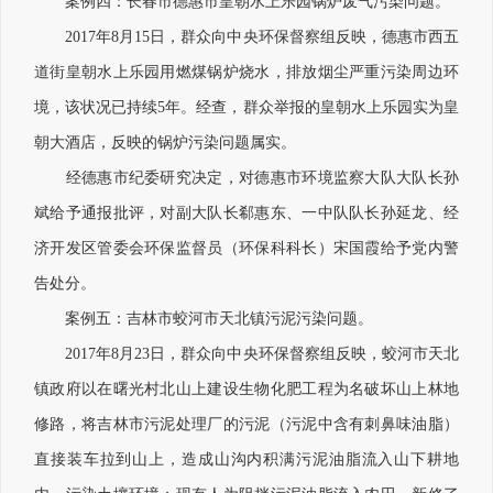
案例四：长春市德惠市皇朝水上乐园锅炉废气污染问题。
2017年8月15日，群众向中央环保督察组反映，德惠市西五
道街皇朝水上乐园用燃煤锅炉烧水，排放烟尘严重污染周边环
境，该状况已持续5年。经查，群众举报的皇朝水上乐园实为皇
朝大酒店，反映的锅炉污染问题属实。
经德惠市纪委研究决定，对德惠市环境监察大队大队长孙
斌给予通报批评，对副大队长郗惠东、一中队队长孙延龙、经
济开发区管委会环保监督员（环保科科长）宋国霞给予党内警
告处分。
案例五：吉林市蛟河市天北镇污泥污染问题。
2017年8月23日，群众向中央环保督察组反映，蛟河市天北
镇政府以在曙光村北山上建设生物化肥工程为名破坏山上林地
修路，将吉林市污泥处理厂的污泥（污泥中含有刺鼻味油脂）
直接装车拉到山上，造成山沟内积满污泥油脂流入山下耕地