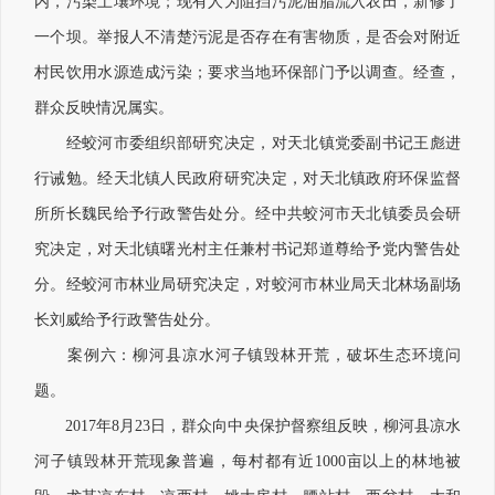
内，污染土壤环境；现有人为阻挡污泥油脂流入农田，新修了
一个坝。举报人不清楚污泥是否存在有害物质，是否会对附近
村民饮用水源造成污染；要求当地环保部门予以调查。经查，
群众反映情况属实。
经蛟河市委组织部研究决定，对天北镇党委副书记王彪进
行诫勉。经天北镇人民政府研究决定，对天北镇政府环保监督
所所长魏民给予行政警告处分。经中共蛟河市天北镇委员会研
究决定，对天北镇曙光村主任兼村书记郑道尊给予党内警告处
分。经蛟河市林业局研究决定，对蛟河市林业局天北林场副场
长刘威给予行政警告处分。
案例六：柳河县凉水河子镇毁林开荒，破坏生态环境问
题。
2017年8月23日，群众向中央保护督察组反映，柳河县凉水
河子镇毁林开荒现象普遍，每村都有近1000亩以上的林地被