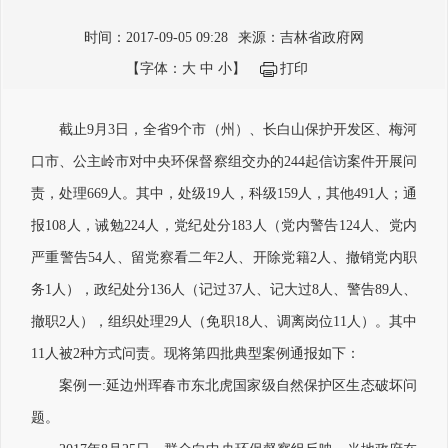
时间：2017-09-05 09:28
来源：吉林省政府网
【字体：
大
中
小
】
打印
截止9月3日，全省9个市（州）、长白山保护开发区、梅河
口市、公主岭市对中央环保督察组交办的244起信访案件开展问
责，处理669人。其中，处级19人，科级159人，其他491人；通
报108人，诫勉224人，党纪处分183人（党内警告124人、党内
严重警告54人、留党察看二年2人、开除党籍2人、撤销党内职
务1人），政纪处分136人（记过37人、记大过8人、警告89人、
撤职2人），组织处理29人（免职18人、调离岗位11人）。其中
11人被2种方式问责。现将第四批典型案例通报如下：
案例一:延边州珲春市东北虎国家级自然保护区生态破坏问
题。