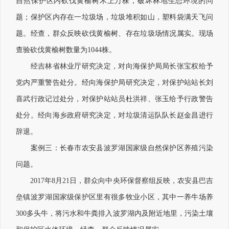
自然保护区内砍伐黄榆树木上万株，破坏林地生态环境的问
题；保护区内存在一垃圾场，垃圾堆积如山，塑料袋满天飞问
题。经查，群众反映砍伐黄榆树、存在垃圾场情况属实。现场
查验砍伐黄榆树数量为1044株。
经吉林省林业厅研究决定，对向海保护局局长张宝权给予
党内严重警告处分。经向海保护局研究决定，对保护站站长刘
喜武行政记过处分，对保护站站员杜洪祥、张玉给予行政警告
处分。经向海乡政府研究决定，对垃圾清运队队长赵金昌进行
辞退。
案例三：长春市农安县波罗湖国家级自然保护区养殖污染
问题。
2017年8月21日，群众向中央环保督察组反映，农安县巴吉
垒镇波罗湖国家级保护区里有很多牧业小区，其中一养牛场养
300多头牛，将污水和牛粪排入波罗湖内及附近地里，污染土壤