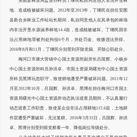
安图县林业局监督办科员丁继民私自同意他人非法开垦林
地、造成植被破坏问题。2012年至2013年，丁继民在担任安图
县新合乡林业工作站站长期间，私自同意他人在其承包的林场
内非法开垦水源涵养林地14.4亩，造成植被破坏。丁继民因非
法占用林地罪被判处拘役6个月，并处罚金、收缴违法所得。
2016年8月和11月，丁继民分别受到开除党籍、开除公职处分。
梅河口市康大营镇中心国土资源所副所长吕国辉、小杨乡
中心国土资源所科员孙洪卓、市国土资源局曙光中心国土资源
所科员黑博玩忽职守，致使耕地遭受严重破坏问题。2011年12
月至2012年10月，吕国辉、孙洪卓、黑博在担任梅河口市国土
资源局曙光中心国土资源所动态执法巡查员期间，不认真履行
动态巡查工作职责，致使某企业非法占用耕地115.6亩，土地耕
作层遭受严重破坏，无法复耕。2016年3月31日，吕国辉、孙洪
卓、黑博分别受到留党察看一年、降低岗位等级处分。