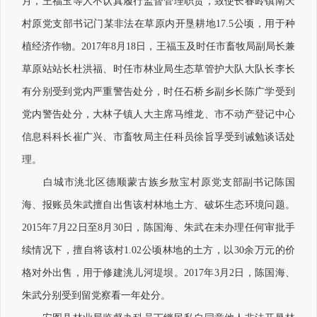
月，王福玉等人不认真履行监督管理职责，致使长春岭镇南天
村原党支部书记门某非法在草原内开垦耕地17.5公顷，用于种
植经济作物。2017年8月18日，王福玉及时任市畜牧局副局长兼
草原站站长杜洪福、时任市林业局生态草管护大队大队长李长
有分别受到党内严重警告处分，时任石桥乡副乡长陈广学受到
党内警告处分，大林子镇人大主席马维龙、市不动产登记中心
信息科科长崔广兴、市畜牧局主任科员徐旨孚受到诫勉谈话处
理。
白城市洮北区德顺蒙古族乡敖宝村原党支部副书记陈国
海、报账员朱武擅自出售该村林地土方、破坏生态环境问题。
2015年7月22日至8月30日，陈国海、朱武在未办理任何审批手
续情况下，擅自将该村1.02公顷林地的土方，以30余万元的价
格对外出售，用于修建洮儿河堤坝。2017年3月2日，陈国海、
朱武分别受到留党察看一年处分。