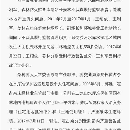
舒兰市林业局林蛙办公室主任王绍俊、水曲柳林场场长王
利军、森林防火贮备库副站长姜林不认真履行监管职责，造成
林地严重流失问题。2011年2月至2017年1月，王绍俊、王利
军、姜林在担任舒兰林场场长、副场长和环城林业工作站站长
期间，不认真履行监督管理职责，致使沙河水库水源地区域内
发生大面积毁林开垦问题，林地流失面积550多公顷。2017年6
月22日，王绍俊、姜林分别受到行政警告处分，王利军受到行
政记过处分。
梨树县人大常委会原副主任郭淮、县交通局原局长霍占余
在水库准保护区违规建设个人住宅问题。2003年8月，郭淮、霍
占余未经林业主管部门审批，分别在二龙山水库准保护区国有
林地内违规建设个人住宅136.5平方米，并以亲属和家人名义办
理《住宅用地批准书》和《土地使用证》，严重破坏生态环
境。2017年7月11日，郭淮、霍占余分别受到党内严重警告处