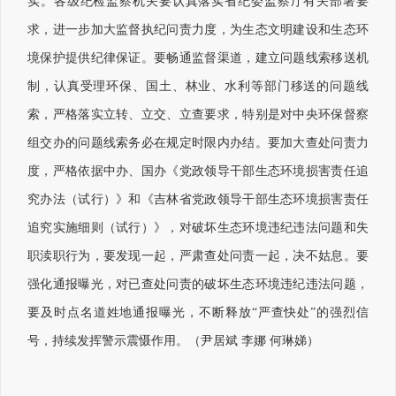
实。各级纪检监察机关要认真落实省纪委监察厅有关部署要
求，进一步加大监督执纪问责力度，为生态文明建设和生态环
境保护提供纪律保证。要畅通监督渠道，建立问题线索移送机
制，认真受理环保、国土、林业、水利等部门移送的问题线
索，严格落实立转、立交、立查要求，特别是对中央环保督察
组交办的问题线索务必在规定时限内办结。要加大查处问责力
度，严格依据中办、国办《党政领导干部生态环境损害责任追
究办法（试行）》和《吉林省党政领导干部生态环境损害责任
追究实施细则（试行）》，对破坏生态环境违纪违法问题和失
职渎职行为，要发现一起，严肃查处问责一起，决不姑息。要
强化通报曝光，对已查处问责的破坏生态环境违纪违法问题，
要及时点名道姓地通报曝光，不断释放“严查快处”的强烈信
号，持续发挥警示震慑作用。（尹居斌 李娜 何琳娣）