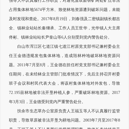
强等人不认真履行工作职责，对通化县双龄铁矿两处矿点非法
占用集体林地5674平方米、致使林地资源遭到破坏问题，未能
及时发现和查处。2017年8月19日，刘春强及二密镇副镇长都吉
全、镇林业站站长秦继承、工作人员王世华，光华镇人大主席
佟彬、镇林业站站长尹奎山等6人分别受到党内警告处分。
白山市浑江区七道江镇七道江村原党支部书记兼村委会主
任王金德违规发包集体林地，造成毁林种地破坏林地资源问
题。2011年7月至8月，王金德在担任村党支部书记兼村委会主
任期间，在未经林业主管部门批准情况下，先后主持召开村委
班子会议和村民代表大会，将该村集体林地对外发包，导致
72.195亩林地被非法开垦种植人参，严重破坏林地资源。2017
年3月3日，王金德受到党内严重警告处分。
扶余市生态草办公室原负责人王福玉等人不认真履行监管
职责，导致草原被非法开垦为耕地问题。2003年7月至2017年8