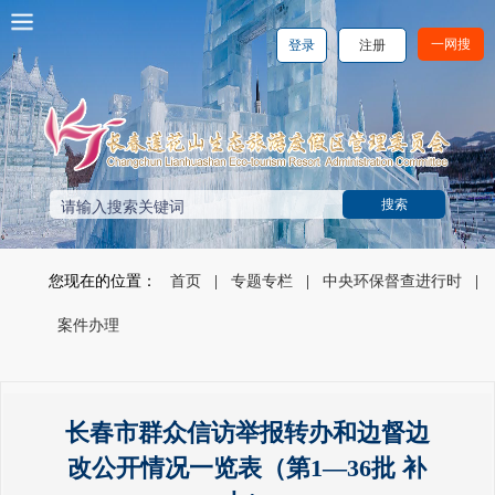
一网搜
登录
注册
您现在的位置：
首页
|
专题专栏
|
中央环保督查进行时
|
案件办理
长春市群众信访举报转办和边督边
改公开情况一览表（第1—36批 补