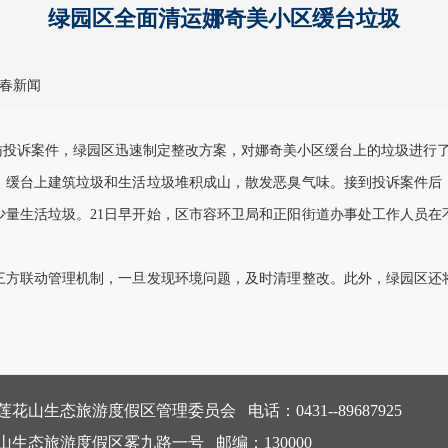
绿园区全面清运娜奇美小区缓台垃圾
春新闻
访投诉案件，绿园区迅速制定整改方案，对娜奇美小区缓台上的垃圾进行
缓台上建筑垃圾和生活垃圾堆积成山，散发恶臭气味。接到投诉案件后，
少量生活垃圾。21日早开始，区市容环卫局和正阳街道办事处工作人员在
方联动管理机制，一旦发现环境问题，及时清理整改。此外，绿园区还将
花山生态旅游度假区管理委员会 电话：0431--89687925
生态旅游度假区雾九路一号 邮编：130000