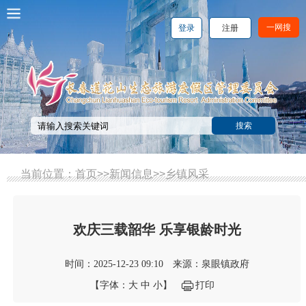
一网搜
登录
注册
当前位置：
首页
>>
新闻信息
>>
乡镇风采
欢庆三载韶华 乐享银龄时光
时间：2025-12-23 09:10
来源：泉眼镇政府
【字体：
大
中
小
】
打印