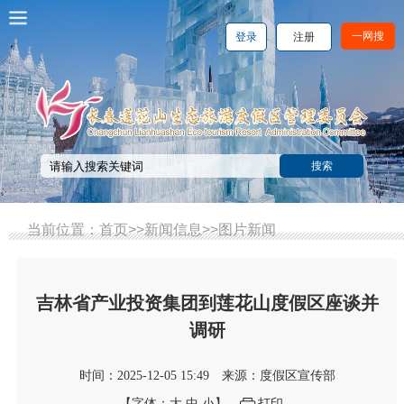
一网搜
登录
注册
当前位置：
首页
>>
新闻信息
>>
图片新闻
吉林省产业投资集团到莲花山度假区座谈并
调研
时间：2025-12-05 15:49
来源：度假区宣传部
【字体：
大
中
小
】
打印