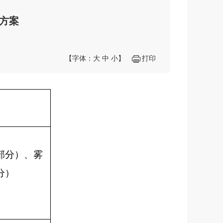
分方案
【字体：
大
中
小
】
打印
部分）、雾
分）