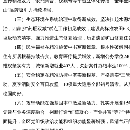
宣传精准发力，依托抖音、视频号等平台立体化传播，全年全网
山”品牌吸引力持续增强。
（三）生态环境在系统治理中取得新成效。坚决扛起水源地
治，四家乡“药肥双减”试点工作初见成效，建设高标准农田6
垃圾动态清零。强力推进生态修复治理，历史遗留矿山修复任
（四）民生福祉在精准施策中书写新篇章。根本性破解困扰多年
住有所居根基持续夯实。教育医疗提质增效，新增公办学位24
维权坚实有力，城镇新增就业407人，欠薪案件办结率达100
（五）安全稳定在精准防控中夯实新根基。严格落实“三管三
动、夏季消防安全百日攻坚，10项重大隐患全部销号清零。
稳固向好。
（六）攻坚动能在强基固本中激发新活力。扎实开展党纪学
党建与业务深度融合，创新打造“红莓凝心・产业共富”等7
面提升，全区党组织政治功能和组织功能显著增强，风清气正