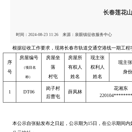
长春莲花
时间：2024-08-23 11:26
来源：泉眼镇征收服务中心
根据征收工作要求，现将长春市轨道交通空港线一期工程项
房屋编号
房屋坐
房屋所
现主张
序
现主
落
有权人
权利人
（项目名
号
身
村屯
姓名
姓名
称）
岗子村
花湘东
1
DT06
薛凤林
220104*******
后曹屯
本公示自张贴发布之日起，公示期为15日，在公示期间内