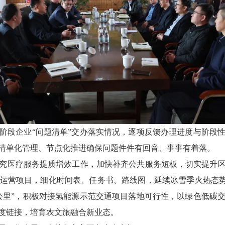
段企业“问题清单”交办落实情况，逐项反馈办理进度与阶段性
清单化管理、节点化推进确保问题件件有回音、事事有着落。
医疗服务提质增效工作，加快补齐公共服务短板，切实提升区
运营项目，细化时间表、任务书、路线图，延续冰雪季火热态势，
公里”，积极对接氢能源示范交通项目落地可行性，以绿色低碳
度链接，培育农文旅融合新业态。