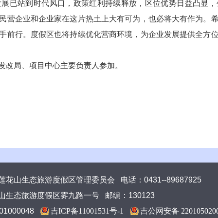
已站到时代风口，政策红利持续释放，区位优势日益凸显，
民营企业和企业家在这片热土上大有可为，也必将大有作为。
手前行。度假区也将持续优化营商环境，为企业发展提供全方
改局、项目中心主要负责人参加。
花山生态旅游度假区管理委员会 电话：0431--89687925
生态旅游度假区雾九路一号 邮编：130123
1000048
吉ICP备11001531号-1
吉公网安备 220105020